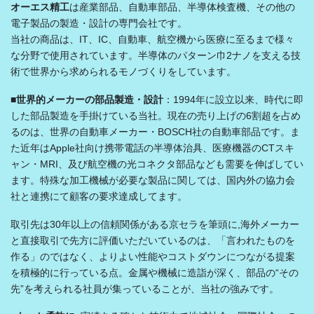
オーエス精工
は産業部品、自動車部品、半導体検査機、その他の
電子製品の製造・設計の専門会社です。
当社の商品は、IT、IC、自動車、航空機から医療に至るまで様々
な分野で使用されています。半導体のパターン巾2ナノを支える技
術で世界から求められるモノづくりをしています。
■
世界的メーカーの部品製造・設計
：1994年に設立以来、時代に即
した部品製造を手掛けている当社。現在の売り上げの6割超を占め
るのは、世界の自動車メーカー・BOSCH社の自動車部品です。ま
た近年はApple社向け携帯電話の半導体治具、医療機器のCTスキ
ャン・MRI、及び航空機の光コネクタ部品なども需要を伸ばしてい
ます。特殊な加工機械が必要な製品に関しては、国内外の協力会
社と連携にて顧客の要求達成してます。
取引先は30年以上の信頼関係がある京セラを筆頭に,海外メーカー
と直接取引で先方に評価いただいているのは、「言われたものを
作る」のではなく、よりよい性能やコストダウンにつながる提案
を積極的に行っている点。金属や機械に造詣が深く、部品の“その
先”を考えられる社員が集っていることが、当社の強みです。