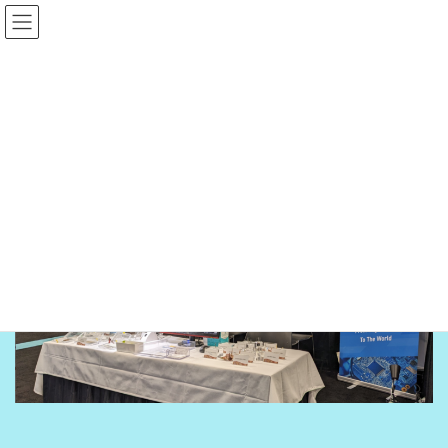
コ
ナ
ン
ビ
テ
ゲ
ン
ー
社長挨拶
ツ
シ
へ
ョ
ス
ン
HOME
社長挨拶
キ
に
ッ
移
プ
動